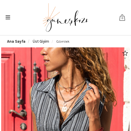
0
Ana Sayfa
Üst Giyim
Gömlek