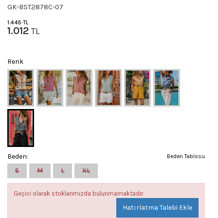
GK-BST2878C-07
1.445
TL
1.012
TL
Renk
Beden:
Beden Tablosu
S
M
L
XL
Geçici olarak stoklarımızda bulunmamaktadır.
Hatırlatma Talebi Ekle