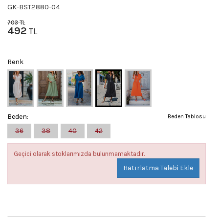
GK-BST2880-04
703
TL
492
TL
Renk
Beden:
Beden Tablosu
36
38
40
42
Geçici olarak stoklarımızda bulunmamaktadır.
Hatırlatma Talebi Ekle