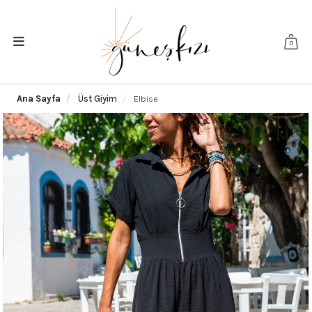
0
Ana Sayfa
Üst Giyim
Elbise