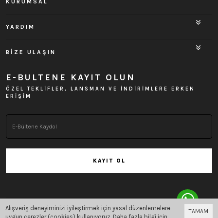
KURUMSAL
YARDIM
BİZE ULAŞIN
E-BULTENE KAYIT OLUN
ÖZEL TEKLİFLER, LANSMAN VE İNDİRİMLERE ERKEN
ERİŞİM
KAYIT OL
Alışveriş deneyiminizi iyileştirmek için yasal düzenlemelere
TAMAM
Bu site
Vikaon E-Ticaret sistemleri
ile hazırlanmıştır.
uygun çerezler (cookies) kullanıyoruz. Daha fazla bilgi için