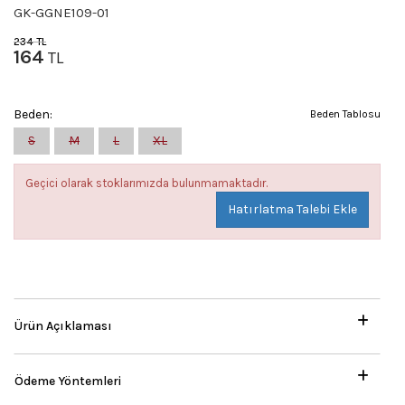
GK-GGNE109-01
234
TL
164
TL
Beden:
Beden Tablosu
S
M
L
XL
Geçici olarak stoklarımızda bulunmamaktadır.
Hatırlatma Talebi Ekle
Ürün Açıklaması
Ödeme Yöntemleri