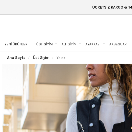
ÜCRETSİZ KARGO & 14 GÜN İÇİNDE İADE & ÜCRE
YENİ ÜRÜNLER
ÜST GİYİM
ALT GİYİM
AYAKKABI
AKSESUAR
Ana Sayfa
Üst Giyim
Yelek