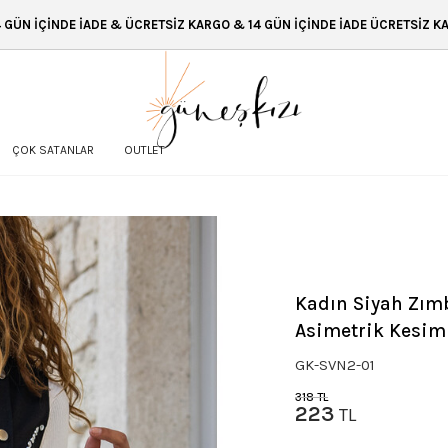
TSİZ KARGO & 14 GÜN İÇİNDE İADE ÜCRETSİZ KARGO & 14 GÜN İÇİNDE İAD
ÇOK SATANLAR
OUTLET
Kadın Siyah Zımb
Asimetrik Kesim
GK-SVN2-01
318
TL
223
TL