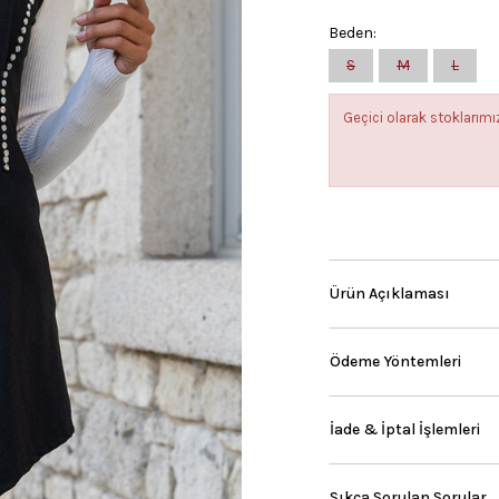
Beden:
S
M
L
Geçici olarak stokları
Ürün Açıklaması
Ödeme Yöntemleri
İade & İptal İşlemleri
Sıkça Sorulan Sorular