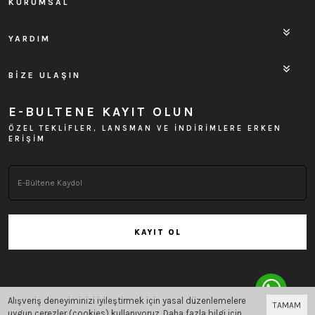
KURUMSAL
YARDIM
BİZE ULAŞIN
E-BULTENE KAYIT OLUN
ÖZEL TEKLİFLER, LANSMAN VE İNDİRİMLERE ERKEN
ERİŞİM
KAYIT OL
Alışveriş deneyiminizi iyileştirmek için yasal düzenlemelere
TAMAM
Bu site
Vikaon E-Ticaret sistemleri
ile hazırlanmıştır.
uygun çerezler (cookies) kullanıyoruz. Daha fazla bilgi için