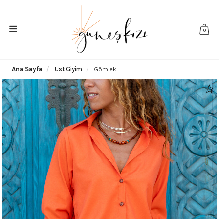
0
Ana Sayfa
Üst Giyim
Gömlek