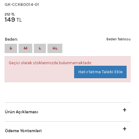
GK-CCK60014-01
212
TL
149
TL
Beden:
Beden Tablosu
S
M
L
XL
Geçici olarak stoklarımızda bulunmamaktadır.
Hatırlatma Talebi Ekle
Ürün Açıklaması
Ödeme Yöntemleri