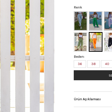
Renk
Beden:
36
38
40
SE
Ürün Açıklaması