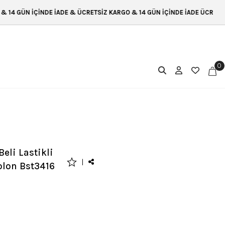
ÜCRETSİZ KARGO & 14 GÜN İÇİNDE İADE ÜCRETSİZ KARGO & 14 GÜN İÇİND
0
eli Lastikli
|
olon Bst3416