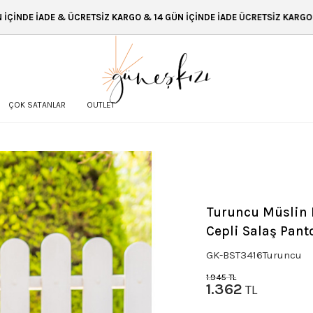
 KARGO & 14 GÜN İÇİNDE İADE ÜCRETSİZ KARGO & 14 GÜN İÇİNDE İADE & 
ÇOK SATANLAR
OUTLET
Turuncu Müslin B
Cepli Salaş Pant
GK-BST3416Turuncu
1.945
TL
1.362
TL