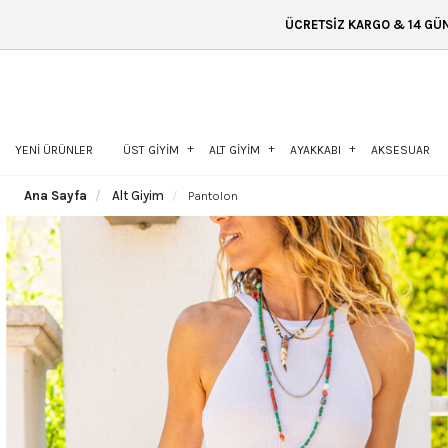
ÜCRETSİZ KARGO & 14 GÜN İÇİNDE İADE & ÜCRETSİZ
YENİ ÜRÜNLER
ÜST GİYİM
ALT GİYİM
AYAKKABI
AKSESUAR
Ana Sayfa
Alt Giyim
Pantolon