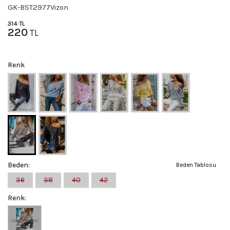
GK-BST2977Vizon
314
TL
220
TL
Renk
Beden:
Beden Tablosu
36
38
40
42
Renk: