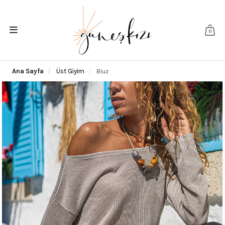
0
Ana Sayfa
Üst Giyim
Bluz