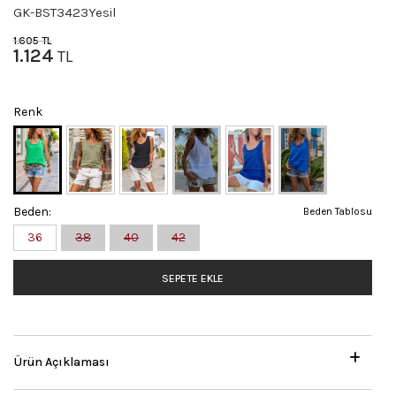
GK-BST3423Yesil
1.605
TL
1.124
TL
Renk
Beden:
Beden Tablosu
36
38
40
42
SEPETE EKLE
Ürün Açıklaması