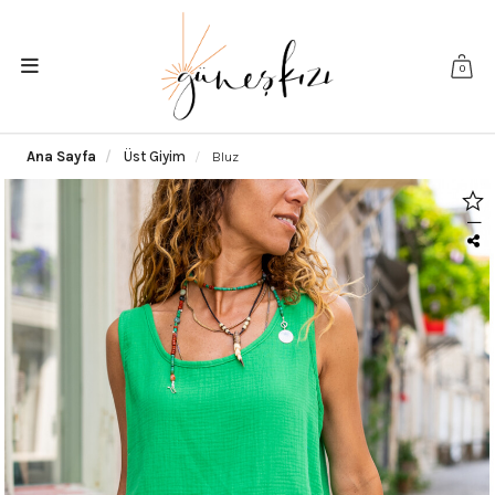
0
Ana Sayfa
Üst Giyim
Bluz
|