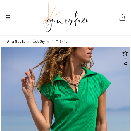
0
Ana Sayfa
Üst Giyim
T-Shirt
|