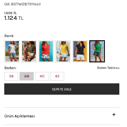
GK-BSTW2879Yesil
1.605
TL
1.124
TL
Renk
Beden:
Beden Tablosu
36
38
40
42
SEPETE EKLE
Ürün Açıklaması