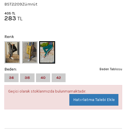
BST2209Zümrüt
405
TL
283
TL
Renk
Beden:
Beden Tablosu
36
38
40
42
Geçici olarak stoklarımızda bulunmamaktadır.
Hatırlatma Talebi Ekle