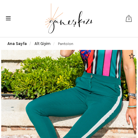
0
Ana Sayfa
Alt Giyim
Pantolon