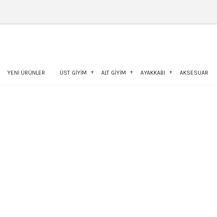
YENİ ÜRÜNLER
ÜST GİYİM
ALT GİYİM
AYAKKABI
AKSESUAR