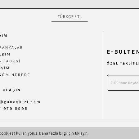
TÜRKÇE / TL
DIM
PANYALAR
E-BULTE
ABIM
N İADESI
ÖZEL TEKLİF
IŞIM
GOM NEREDE
E ULAŞIN
o@guneskizi.com
7 979 5995
cookies) kullanıyoruz. Daha fazla bilgi için
tıklayın
.