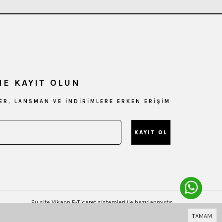
NE KAYIT OLUN
LER, LANSMAN VE İNDİRİMLERE ERKEN ERİŞİM
KAYIT OL
Bu site
Vikaon E-Ticaret sistemleri
ile hazırlanmıştır.
TAMAM