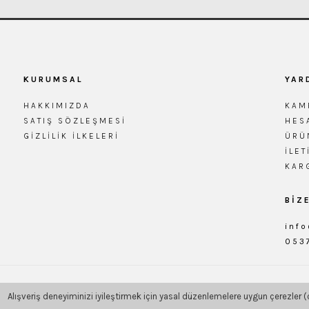
KURUMSAL
YAR
HAKKIMIZDA
KAM
SATIŞ SÖZLEŞMESI
HES
GIZLILIK İLKELERI
ÜRÜ
İLET
KAR
BİZ
inf
053
Alışveriş deneyiminizi iyileştirmek için yasal düzenlemelere uygun çerezler (