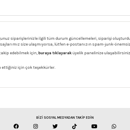
nuz siparişlerinizle ilgili tüm durum güncellemeleri, siparişi oluştur
mesajlarımız size ulaşmıyorsa, lütfen e-postanızın spam-junk-önemsiz k
takip edebilmek için,
buraya tıklayarak
üyelik panelinize ulaşabilirsiniz
h ettiğiniz için çok teşekkürler.
BİZİ SOSYAL MEDYADAN TAKİP EDİN