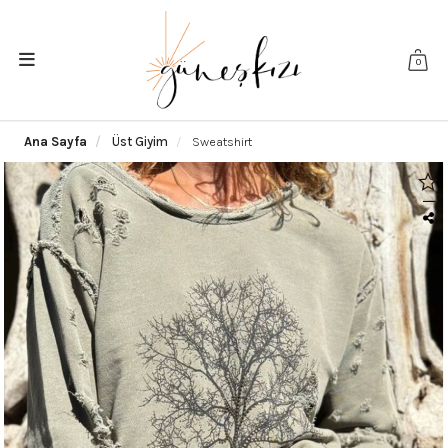
0
Ana Sayfa
Üst Giyim
Sweatshirt
|