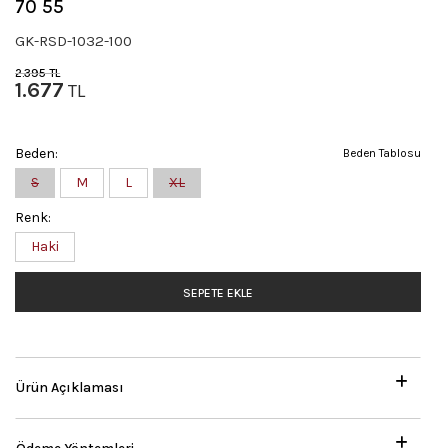
70 55
GK-RSD-1032-100
2.395
TL
1.677
TL
Beden:
Beden Tablosu
S
M
L
XL
Renk:
Haki
SEPETE EKLE
Ürün Açıklaması