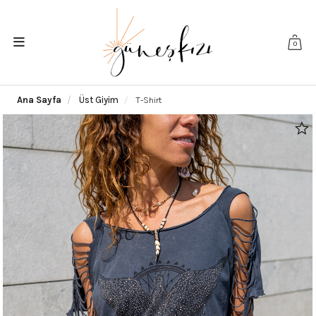
0
Ana Sayfa
Üst Giyim
T-Shirt