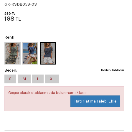
GK-RSD2059-03
239
TL
168
TL
Renk
Beden:
Beden Tablosu
S
M
L
XL
Geçici olarak stoklarımızda bulunmamaktadır.
Hatırlatma Talebi Ekle