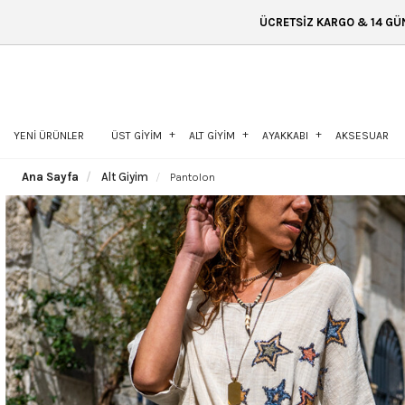
ÜCRETSİZ KARGO & 14 GÜN İÇİNDE İADE & ÜCRET
YENİ ÜRÜNLER
ÜST GİYİM
ALT GİYİM
AYAKKABI
AKSESUAR
Ana Sayfa
Alt Giyim
Pantolon