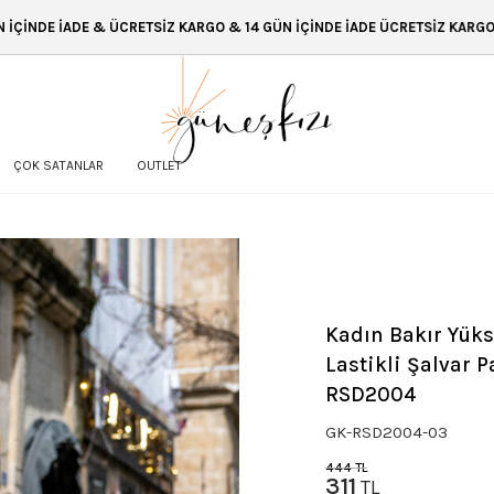
SİZ KARGO & 14 GÜN İÇİNDE İADE ÜCRETSİZ KARGO & 14 GÜN İÇİNDE İADE
ÇOK SATANLAR
OUTLET
Kadın Bakır Yüks
Lastikli Şalvar 
RSD2004
GK-RSD2004-03
444
TL
311
TL