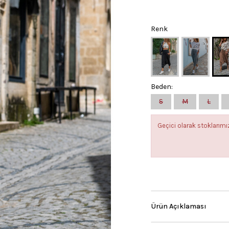
Renk
Beden:
S
M
L
Geçici olarak stokları
Ürün Açıklaması