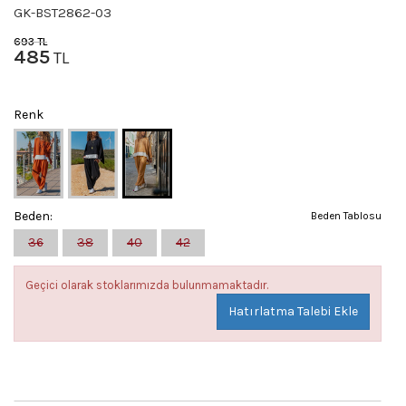
GK-BST2862-03
693
TL
485
TL
Renk
Beden:
Beden Tablosu
36
38
40
42
Geçici olarak stoklarımızda bulunmamaktadır.
Hatırlatma Talebi Ekle