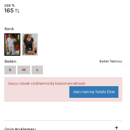
236
TL
165
TL
Renk
Beden:
Beden Tablosu
S
M
L
Geçici olarak stoklarımızda bulunmamaktadır.
Hatırlatma Talebi Ekle
Ürün Açıklaması