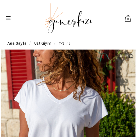
0
Ana Sayfa
Üst Giyim
T-Shirt