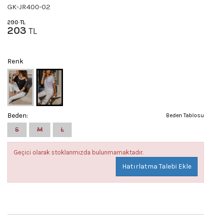
GK-JR400-02
290
TL
203
TL
Renk
Beden:
Beden Tablosu
S
M
L
Geçici olarak stoklarımızda bulunmamaktadır.
Hatırlatma Talebi Ekle