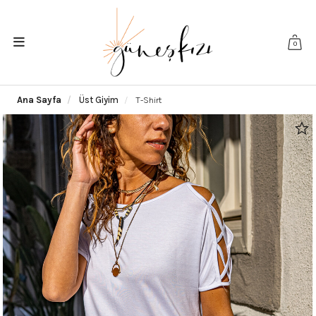
0
Ana Sayfa
Üst Giyim
T-Shirt