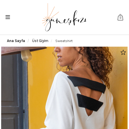
0
Ana Sayfa
Üst Giyim
Sweatshirt