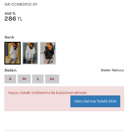
GK-CCK60012-01
408
TL
286
TL
Renk
Beden:
Beden Tablosu
S
M
L
XL
Geçici olarak stoklarımızda bulunmamaktadır.
Hatırlatma Talebi Ekle