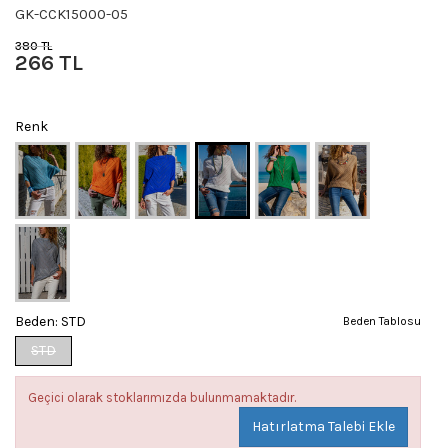
GK-CCK15000-05
380 TL
266 TL
Renk
Beden:
STD
Beden Tablosu
STD
Geçici olarak stoklarımızda bulunmamaktadır.
Hatırlatma Talebi Ekle