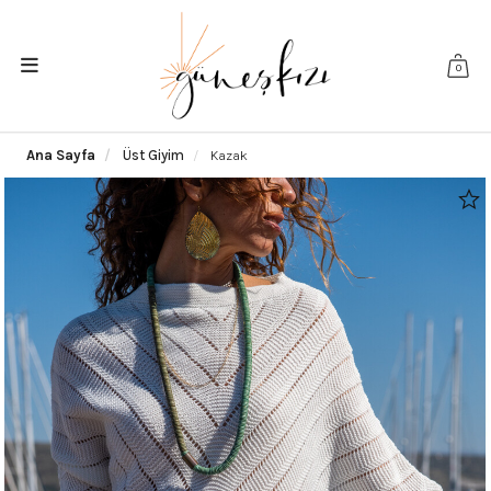
0
Ana Sayfa
Üst Giyim
Kazak