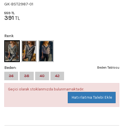
GK-BST2987-01
559
TL
391
TL
Renk
Beden:
Beden Tablosu
36
38
40
42
Geçici olarak stoklarımızda bulunmamaktadır.
Hatırlatma Talebi Ekle