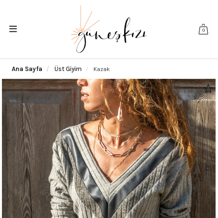
0
Ana Sayfa
Üst Giyim
Kazak