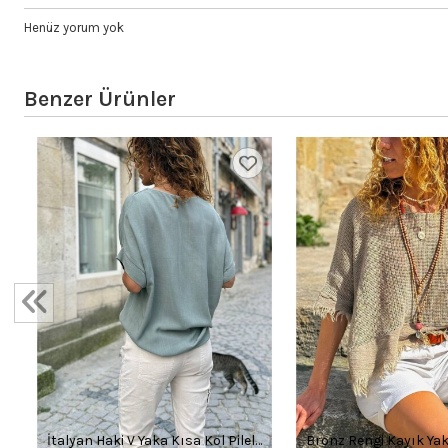
Henüz yorum yok
Benzer Ürünler
İtalyan Haki V Yaka Kısa Kol Pileli
Bronz Rengi Kayık Ya