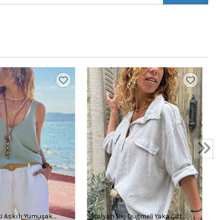
ki Askılı Yumuşak
İtalyan Bej Düğmeli Yaka Çift