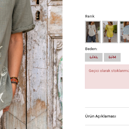
Renk
Beden:
L/XL
S/M
Geçici olarak stokları
Ürün Açıklaması