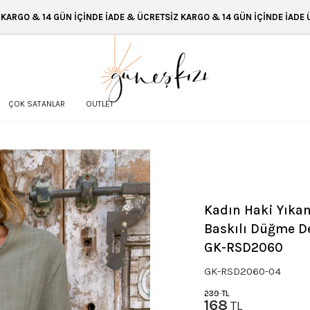
ÇİNDE İADE & ÜCRETSİZ KARGO & 14 GÜN İÇİNDE İADE ÜCRETSİZ KARGO &
ÇOK SATANLAR
OUTLET
Kadın Haki Yıkam
Baskılı Düğme De
GK-RSD2060
GK-RSD2060-04
239
TL
168
TL