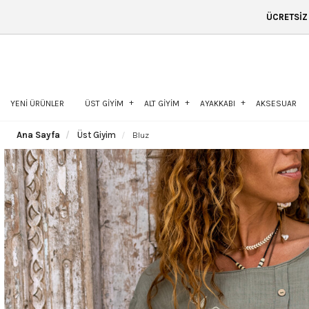
ÜCRETSİZ KARGO & 14 GÜN İ
YENİ ÜRÜNLER
ÜST GİYİM
ALT GİYİM
AYAKKABI
AKSESUAR
Ana Sayfa
Üst Giyim
Bluz