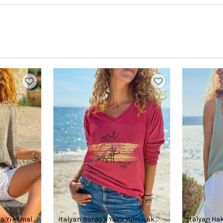
ka Yıkamalı
İtalyan Bordo V Yaka Yumuşak
İtalyan Ha