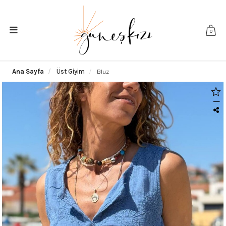
0
Ana Sayfa
Üst Giyim
Bluz
|