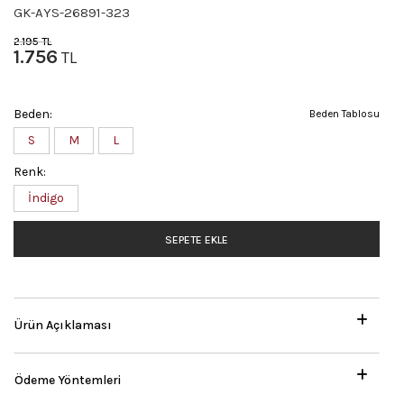
GK-AYS-26891-323
2.195
TL
1.756
TL
Beden:
Beden Tablosu
S
M
L
Renk:
İndigo
SEPETE EKLE
Ürün Açıklaması
Ödeme Yöntemleri