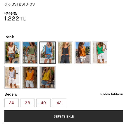
GK-BST2910-03
1.745
TL
1.222
TL
Renk
Beden:
Beden Tablosu
36
38
40
42
SEPETE EKLE