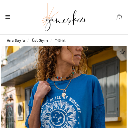
0
Ana Sayfa
Üst Giyim
T-Shirt