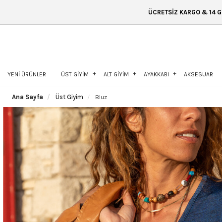
ÜCRETSİZ KARGO & 14 GÜN İÇİNDE İADE & 
YENİ ÜRÜNLER
ÜST GİYİM
ALT GİYİM
AYAKKABI
AKSESUAR
Ana Sayfa
Üst Giyim
Bluz