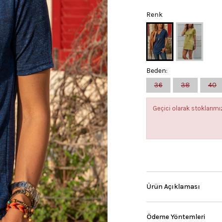
Renk
Beden:
36
38
40
Geçici olarak stokları
Ürün Açıklaması
Ödeme Yöntemleri