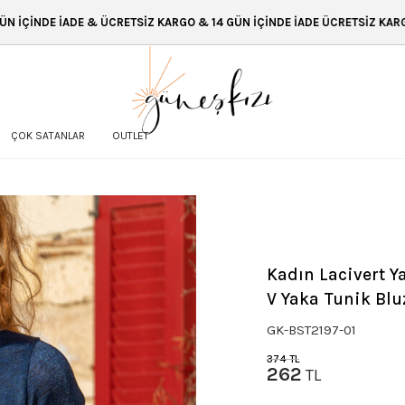
ÜCRETSİZ KARGO & 14 GÜN İÇİNDE İADE ÜCRETSİZ KARGO & 14 GÜN İÇİND
ÇOK SATANLAR
OUTLET
Kadın Lacivert Ya
V Yaka Tunik Bl
GK-BST2197-01
374
TL
262
TL