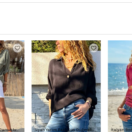
 Pamuklu
Siyah Yarım Patlı Süs Düğmeli
İtalyan Bo