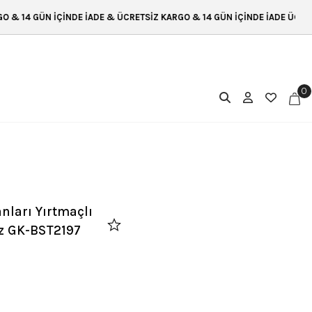
E İADE & ÜCRETSİZ KARGO & 14 GÜN İÇİNDE İADE ÜCRETSİZ KARGO & 14 G
0
nları Yırtmaçlı
uz GK-BST2197