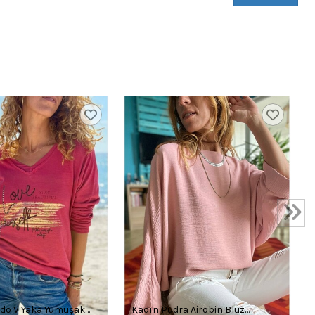
rdo V Yaka Yumuşak
Kadın Pudra Airobin Bluz