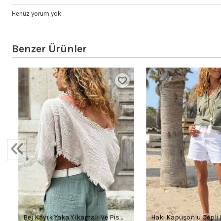
Henüz yorum yok
Benzer Ürünler
Bej Kayık Yaka Yıkamalı Ve Pis
Haki Kapüşonlu Cepli