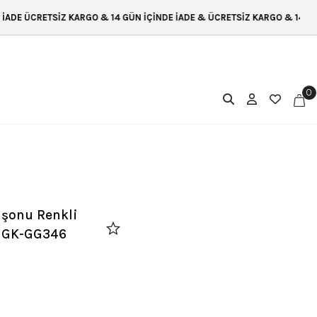
& 14 GÜN İÇİNDE İADE & ÜCRETSİZ KARGO & 14 GÜN İÇİNDE İADE ÜCRETSİ
0
şonu Renkli
k GK-GG346