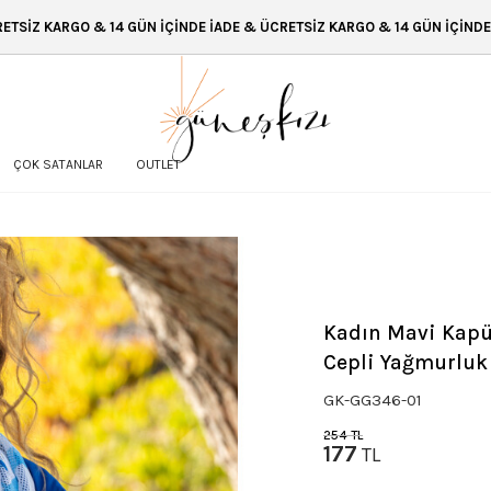
İÇİNDE İADE & ÜCRETSİZ KARGO & 14 GÜN İÇİNDE İADE ÜCRETSİZ KARGO 
ÇOK SATANLAR
OUTLET
Kadın Mavi Kapü
Cepli Yağmurlu
GK-GG346-01
254
TL
177
TL