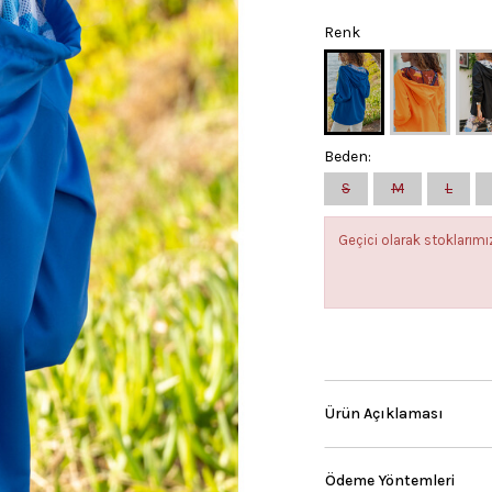
Renk
Beden:
S
M
L
Geçici olarak stokları
Ürün Açıklaması
Ödeme Yöntemleri