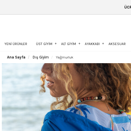
ÜCRETSİZ KARGO & 14 GÜN 
YENİ ÜRÜNLER
ÜST GİYİM
ALT GİYİM
AYAKKABI
AKSESUAR
Ana Sayfa
Dış Giyim
Yağmurluk