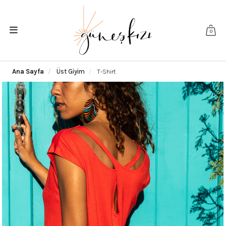
0
Ana Sayfa
Üst Giyim
T-Shirt