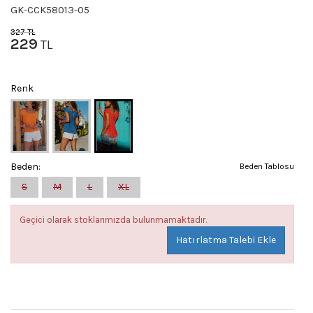
GK-CCK58013-05
327
TL
229
TL
Renk
Beden:
Beden Tablosu
S
M
L
XL
Geçici olarak stoklarımızda bulunmamaktadır.
Hatırlatma Talebi Ekle