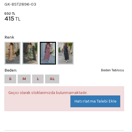
GK-BST2896-03
592
TL
415
TL
Renk
Beden:
Beden Tablosu
S
M
L
XL
Geçici olarak stoklarımızda bulunmamaktadır.
Hatırlatma Talebi Ekle