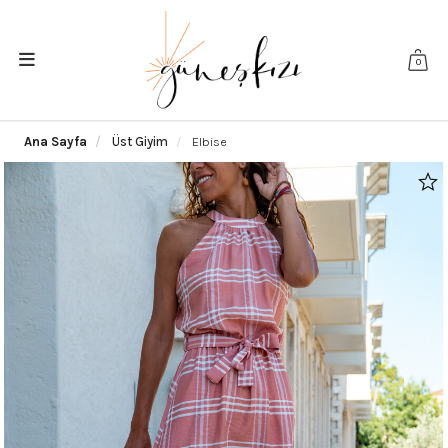
0
Ana Sayfa
Üst Giyim
Elbise