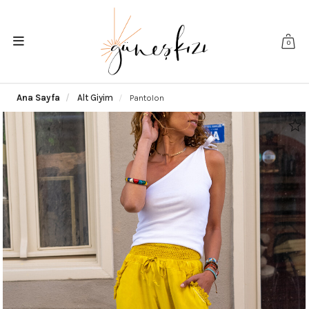
0
Ana Sayfa
Alt Giyim
Pantolon