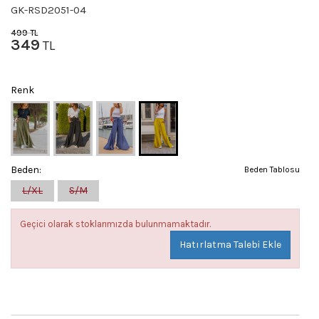
GK-RSD2051-04
499
TL
349
TL
Renk
Beden:
Beden Tablosu
L/XL
S/M
Geçici olarak stoklarımızda bulunmamaktadır.
Hatırlatma Talebi Ekle