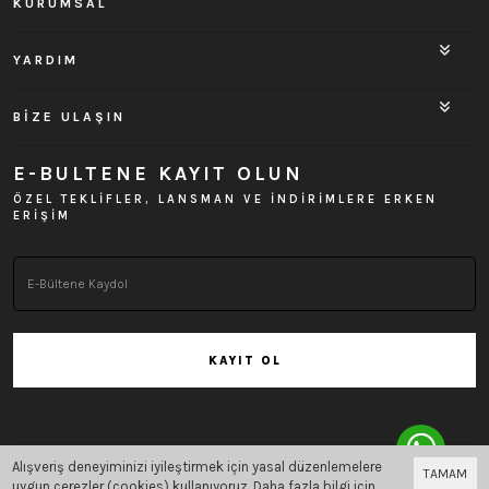
KURUMSAL
YARDIM
BİZE ULAŞIN
E-BULTENE KAYIT OLUN
ÖZEL TEKLİFLER, LANSMAN VE İNDİRİMLERE ERKEN
ERİŞİM
KAYIT OL
Alışveriş deneyiminizi iyileştirmek için yasal düzenlemelere
TAMAM
Bu site
Vikaon E-Ticaret sistemleri
ile hazırlanmıştır.
uygun çerezler (cookies) kullanıyoruz. Daha fazla bilgi için