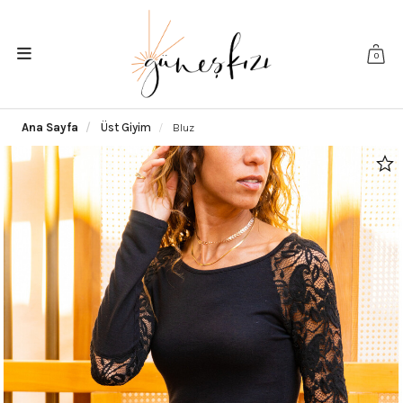
0
Ana Sayfa
Üst Giyim
Bluz