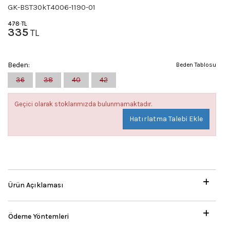
GK-BST30kT4006-1190-01
478
TL
335
TL
Beden:
Beden Tablosu
36
38
40
42
Geçici olarak stoklarımızda bulunmamaktadır.
Hatırlatma Talebi Ekle
Ürün Açıklaması
Ödeme Yöntemleri