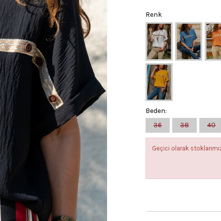
Renk
Beden:
36
38
40
Geçici olarak stokları