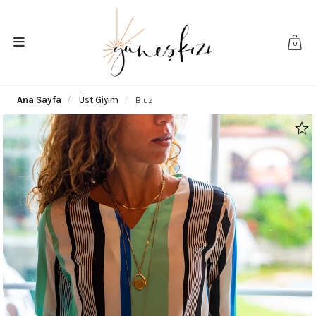
0
Ana Sayfa
Üst Giyim
Bluz