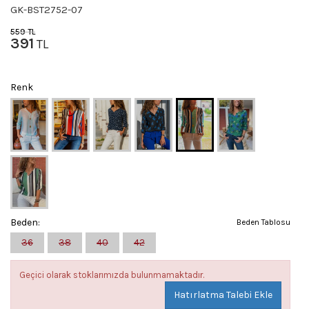
GK-BST2752-07
559
TL
391
TL
Renk
Beden:
Beden Tablosu
36
38
40
42
Geçici olarak stoklarımızda bulunmamaktadır.
Hatırlatma Talebi Ekle