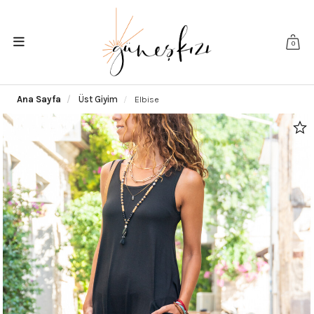
0
Ana Sayfa
Üst Giyim
Elbise