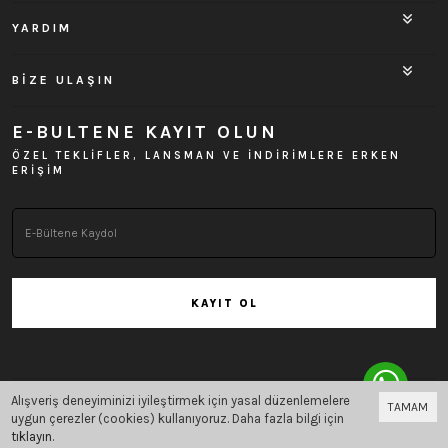
YARDIM
BİZE ULAŞIN
E-BULTENE KAYIT OLUN
ÖZEL TEKLİFLER, LANSMAN VE İNDİRİMLERE ERKEN
ERİŞİM
KAYIT OL
Alışveriş deneyiminizi iyileştirmek için yasal düzenlemelere
TAMAM
Bu site
Vikaon E-Ticaret sistemleri
ile hazırlanmıştır.
uygun çerezler (cookies) kullanıyoruz. Daha fazla bilgi için
tıklayın
.