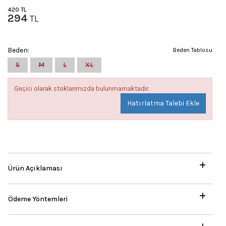
420
TL
294
TL
Beden:
Beden Tablosu
S
M
L
XL
Geçici olarak stoklarımızda bulunmamaktadır.
Hatırlatma Talebi Ekle
Ürün Açıklaması
Ödeme Yöntemleri