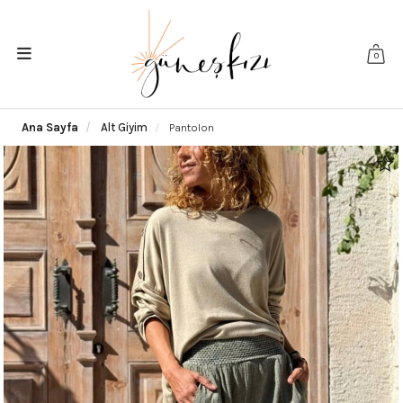
0
Ana Sayfa
Alt Giyim
Pantolon