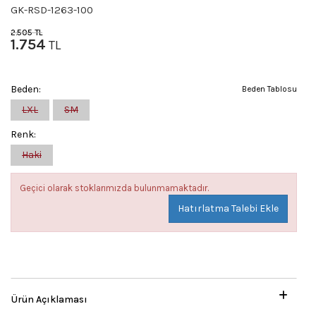
GK-RSD-1263-100
2.505
TL
1.754
TL
Beden:
Beden Tablosu
LXL
SM
Renk:
Haki
Geçici olarak stoklarımızda bulunmamaktadır.
Hatırlatma Talebi Ekle
Ürün Açıklaması