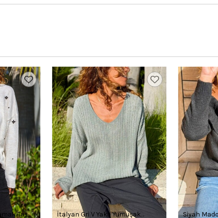
amalı Taş
İtalyan Gri V Yaka Yumuşak
Siyah Mado