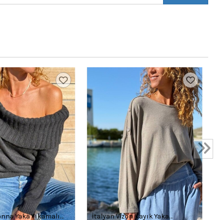
nna Yaka Yıkamalı
İtalyan Vizon Kayık Yaka