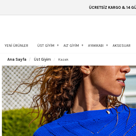
ÜCRETSİZ KARGO & 14 GÜN İÇİNDE İADE &
YENİ ÜRÜNLER
ÜST GİYİM
ALT GİYİM
AYAKKABI
AKSESUAR
Ana Sayfa
Üst Giyim
Kazak