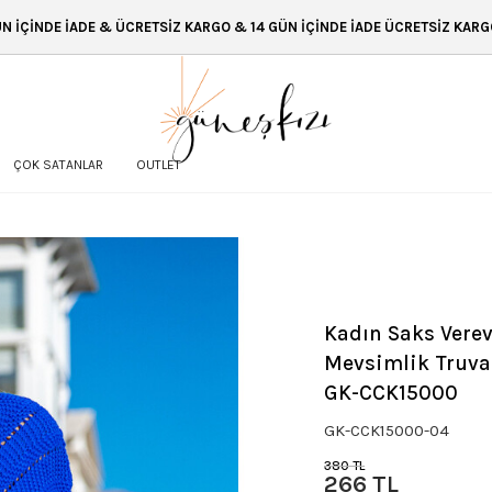
 ÜCRETSİZ KARGO & 14 GÜN İÇİNDE İADE ÜCRETSİZ KARGO & 14 GÜN İÇİND
ÇOK SATANLAR
OUTLET
Kadın Saks Vere
Mevsimlik Truva
GK-CCK15000
GK-CCK15000-04
380 TL
266 TL