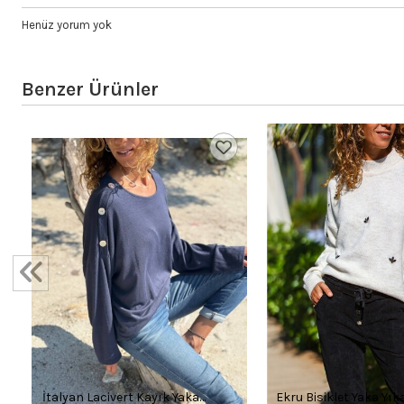
Henüz yorum yok
Benzer Ürünler
5
İtalyan Lacivert Kayık Yaka
Ekru Bisiklet Yaka Yık