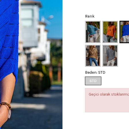
Renk
Beden:
STD
STD
Geçici olarak stokları