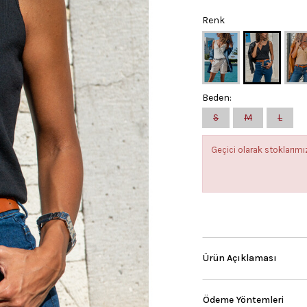
Renk
Beden:
S
M
L
Geçici olarak stokları
Ürün Açıklaması
Ödeme Yöntemleri