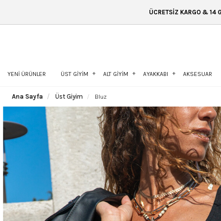
ÜCRETSİZ KARGO & 14 GÜN İÇİNDE İADE &
YENİ ÜRÜNLER
ÜST GİYİM
ALT GİYİM
AYAKKABI
AKSESUAR
Ana Sayfa
Üst Giyim
Bluz