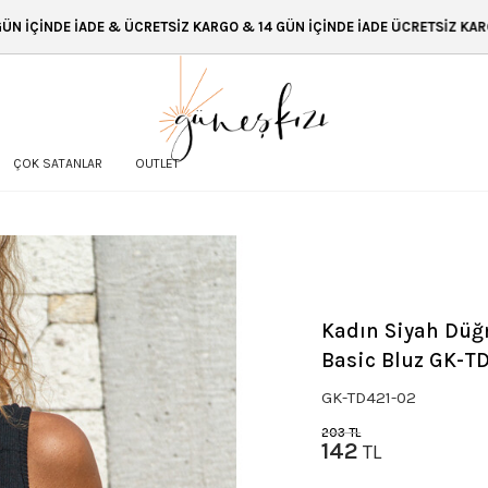
 ÜCRETSİZ KARGO & 14 GÜN İÇİNDE İADE ÜCRETSİZ KARGO & 14 GÜN İÇİND
ÇOK SATANLAR
OUTLET
Kadın Siyah Düğm
Basic Bluz GK-T
GK-TD421-02
203
TL
142
TL