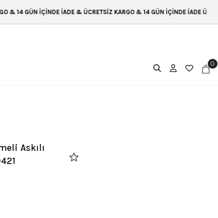
E İADE & ÜCRETSİZ KARGO & 14 GÜN İÇİNDE İADE ÜCRETSİZ KARGO & 14 
0
eli Askılı
D421