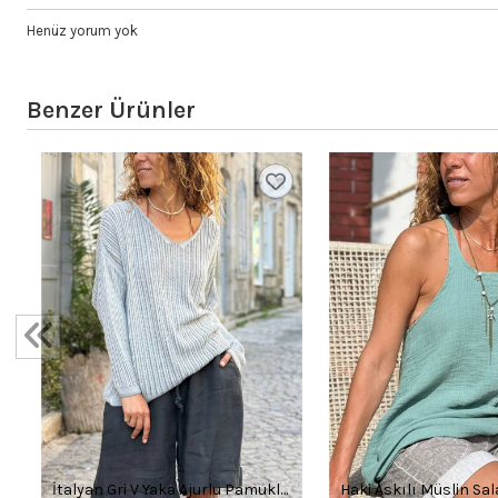
Henüz yorum yok
Benzer Ürünler
0
İtalyan Gri V Yaka Ajurlu Pamuklu
Haki Askılı Müslin S