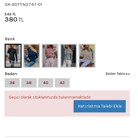
GK-BSTYN2747-01
543
TL
380
TL
Renk
Beden:
Beden Tablosu
36
38
40
42
Geçici olarak stoklarımızda bulunmamaktadır.
Hatırlatma Talebi Ekle