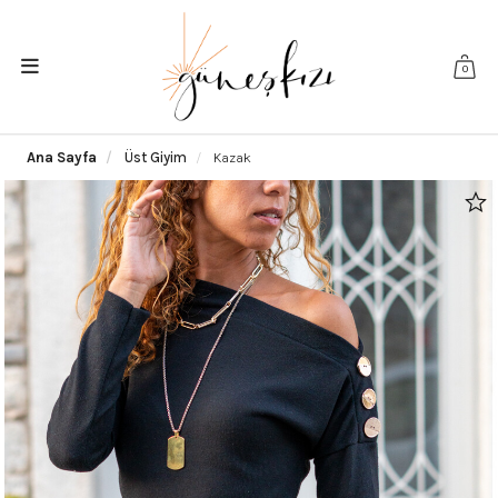
0
Ana Sayfa
Üst Giyim
Kazak